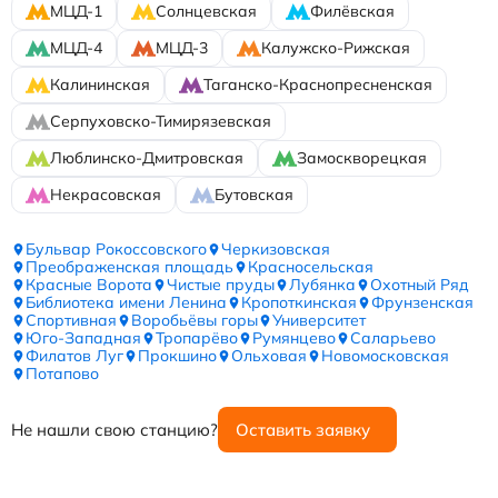
МЦД-1
Солнцевская
Филёвская
МЦД-4
МЦД-3
Калужско-Рижская
Калининская
Таганско-Краснопресненская
Серпуховско-Тимирязевская
Люблинско-Дмитровская
Замоскворецкая
Некрасовская
Бутовская
Бульвар Рокоссовского
Черкизовская
Преображенская площадь
Красносельская
Красные Ворота
Чистые пруды
Лубянка
Охотный Ряд
Библиотека имени Ленина
Кропоткинская
Фрунзенская
Спортивная
Воробьёвы горы
Университет
Юго-Западная
Тропарёво
Румянцево
Саларьево
Филатов Луг
Прокшино
Ольховая
Новомосковская
Потапово
Не нашли свою станцию?
Оставить заявку