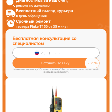
Диагностика за наш счет,
ремонт по желанию
Бесплатный выезд курьера
в день обращения
Срочный ремонт
тестера Fluke T150 от 35 минут
Бесплатная консультация со
специалистом
Оставить заявку
Нажимая на кнопку "Оставить заявку" Вы соглашаетесь c
политикой
конфиденциальности