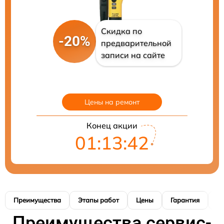
Скидка по
-20%
предварительной
записи на сайте
Цены на ремонт
Конец акции
01:13:41
Преимущества
Этапы работ
Цены
Гарантия
М
Преимущества сервис-