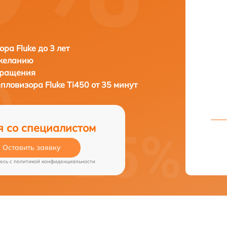
ора Fluke до 3 лет
 желанию
бращения
тепловизора
Fluke Ti450 от 35 минут
я со специалистом
Оставить заявку
есь c
политикой конфиденциальности