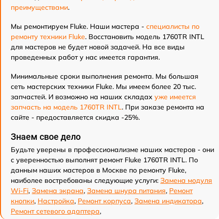
преимуществами
.
Мы ремонтируем Fluke. Наши мастера -
специалисты по
ремонту техники Fluke
. Восстановить модель 1760TR INTL
для мастеров не будет новой задачей. На все виды
проведенных работ у нас имеется гарантия.
Минимальные сроки выполнения ремонта. Мы большая
сеть мастерских техники Fluke. Мы имеем более 20 тыс.
запчастей. И возможно на наших складах
уже имеется
запчасть на модель 1760TR INTL
. При заказе ремонта на
сайте - предоставляется скидка -25%.
Знаем свое дело
Будьте уверены в профессионализме наших мастеров - они
с уверенностью выполнят ремонт Fluke 1760TR INTL. По
данным наших мастеров в Москве по ремонту Fluke,
наиболее востребованы следующие услуги:
Замена модуля
Wi-Fi
,
Замена экрана
,
Замена шнура питания
,
Ремонт
кнопки
,
Настройка
,
Ремонт корпуса
,
Замена индикатора
,
Ремонт сетевого адаптера
,