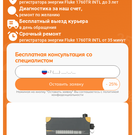
регистратора энергии Fluke 1760TR INTL до 3 лет
Диагностика за наш счет,
ремонт по желанию
Бесплатный выезд курьера
в день обращения
Срочный ремонт
регистратора энергии Fluke 1760TR INTL от 35 минут
Бесплатная консультация со
специалистом
Оставить заявку
Нажимая на кнопку "Оставить заявку" Вы соглашаетесь c
политикой
конфиденциальности