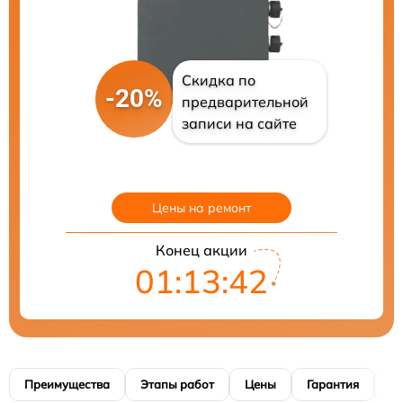
Скидка по
-20%
предварительной
записи на сайте
Цены на ремонт
Конец акции
01:13:41
Преимущества
Этапы работ
Цены
Гарантия
М