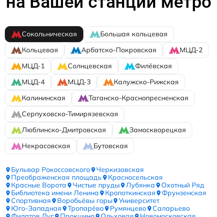
на Вашей станции метро
Сокольническая
Большая кольцевая
Кольцевая
Арбатско-Покровская
МЦД-2
МЦД-1
Солнцевская
Филёвская
МЦД-4
МЦД-3
Калужско-Рижская
Калининская
Таганско-Краснопресненская
Серпуховско-Тимирязевская
Люблинско-Дмитровская
Замоскворецкая
Некрасовская
Бутовская
Бульвар Рокоссовского
Черкизовская
Преображенская площадь
Красносельская
Красные Ворота
Чистые пруды
Лубянка
Охотный Ряд
Библиотека имени Ленина
Кропоткинская
Фрунзенская
Спортивная
Воробьёвы горы
Университет
Юго-Западная
Тропарёво
Румянцево
Саларьево
Филатов Луг
Прокшино
Ольховая
Новомосковская