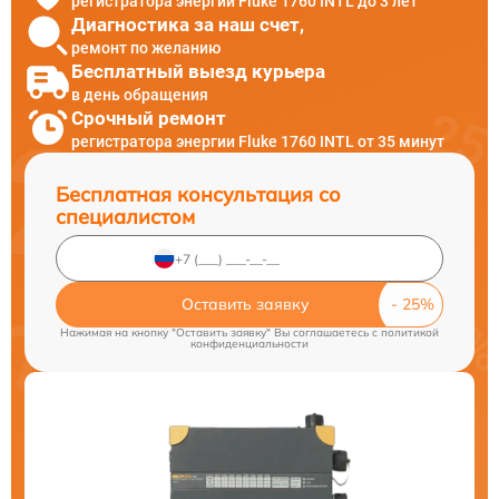
регистратора энергии Fluke 1760 INTL до 3 лет
Диагностика за наш счет,
ремонт по желанию
Бесплатный выезд курьера
в день обращения
Срочный ремонт
регистратора энергии Fluke 1760 INTL от 35 минут
Бесплатная консультация со
специалистом
Оставить заявку
Нажимая на кнопку "Оставить заявку" Вы соглашаетесь c
политикой
конфиденциальности