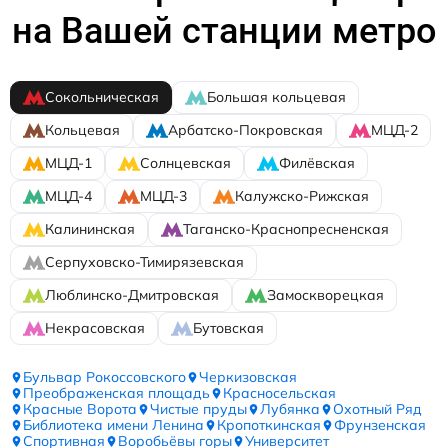
на Вашей станции метро
Сокольническая
Большая кольцевая
Кольцевая
Арбатско-Покровская
МЦД-2
МЦД-1
Солнцевская
Филёвская
МЦД-4
МЦД-3
Калужско-Рижская
Калининская
Таганско-Краснопресненская
Серпуховско-Тимирязевская
Люблинско-Дмитровская
Замоскворецкая
Некрасовская
Бутовская
Бульвар Рокоссовского
Черкизовская
Преображенская площадь
Красносельская
Красные Ворота
Чистые пруды
Лубянка
Охотный Ряд
Библиотека имени Ленина
Кропоткинская
Фрунзенская
Спортивная
Воробьёвы горы
Университет