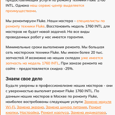
предоставляющих услуги по ремонту техники Fluke 1760
INTL. Однако
наш сервис-центр выделяется
преимуществами
.
Мы ремонтируем Fluke. Наши мастера -
специалисты по
ремонту техники Fluke
. Восстановить модель 1760 INTL для
мастеров не будет новой задачей. На все виды
проведенных работ у нас имеется гарантия.
Минимальные сроки выполнения ремонта. Мы большая
сеть мастерских техники Fluke. Мы имеем более 20 тыс.
запчастей. И возможно на наших складах
уже имеется
запчасть на модель 1760 INTL
. При заказе ремонта на
сайте - предоставляется скидка -25%.
Знаем свое дело
Будьте уверены в профессионализме наших мастеров - они
с уверенностью выполнят ремонт Fluke 1760 INTL. По
данным наших мастеров в Москве по ремонту Fluke,
наиболее востребованы следующие услуги:
Замена модуля
Wi-Fi
,
Замена экрана
,
Замена шнура питания
,
Ремонт
кнопки
,
Настройка
,
Ремонт корпуса
,
Замена индикатора
,