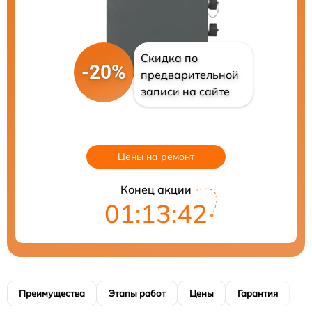
Скидка по
-20%
предварительной
записи на сайте
Цены на ремонт
Конец акции
01:13:41
Преимущества
Этапы работ
Цены
Гарантия
М