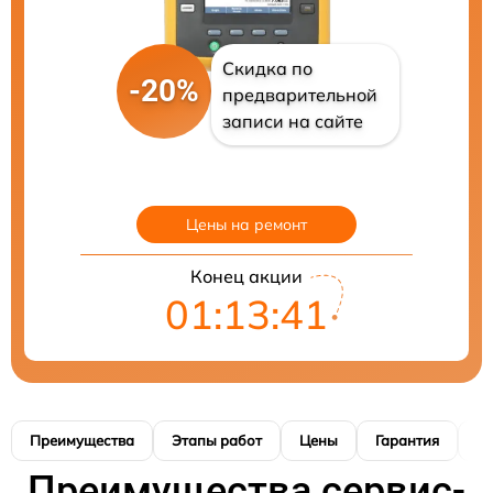
Скидка по
-20%
предварительной
записи на сайте
Цены на ремонт
Конец акции
01:13:40
Преимущества
Этапы работ
Цены
Гарантия
М
Преимущества сервис-