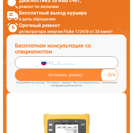
Диагностика за наш счет,
ремонт по желанию
Бесплатный выезд курьера
в день обращения
Срочный ремонт
регистратора энергии Fluke 1734/B от 35 минут
Бесплатная консультация со
специалистом
Оставить заявку
Нажимая на кнопку "Оставить заявку" Вы соглашаетесь c
политикой
конфиденциальности