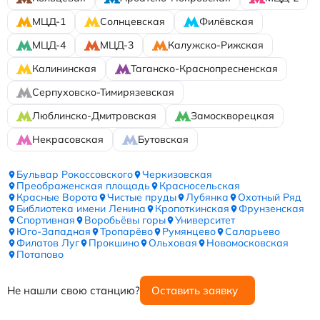
МЦД-1
Солнцевская
Филёвская
МЦД-4
МЦД-3
Калужско-Рижская
Калининская
Таганско-Краснопресненская
Серпуховско-Тимирязевская
Люблинско-Дмитровская
Замоскворецкая
Некрасовская
Бутовская
Бульвар Рокоссовского
Черкизовская
Преображенская площадь
Красносельская
Красные Ворота
Чистые пруды
Лубянка
Охотный Ряд
Библиотека имени Ленина
Кропоткинская
Фрунзенская
Спортивная
Воробьёвы горы
Университет
Юго-Западная
Тропарёво
Румянцево
Саларьево
Филатов Луг
Прокшино
Ольховая
Новомосковская
Потапово
Не нашли свою станцию?
Оставить заявку