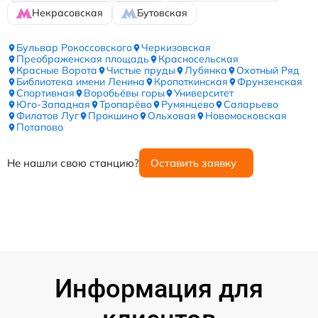
Некрасовская
Бутовская
Бульвар Рокоссовского
Черкизовская
Преображенская площадь
Красносельская
Красные Ворота
Чистые пруды
Лубянка
Охотный Ряд
Библиотека имени Ленина
Кропоткинская
Фрунзенская
Спортивная
Воробьёвы горы
Университет
Юго-Западная
Тропарёво
Румянцево
Саларьево
Филатов Луг
Прокшино
Ольховая
Новомосковская
Потапово
Не нашли свою станцию?
Оставить заявку
Информация для