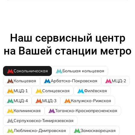
Наш сервисный центр
на Вашей станции метро
Сокольническая
Большая кольцевая
Кольцевая
Арбатско-Покровская
МЦД-2
МЦД-1
Солнцевская
Филёвская
МЦД-4
МЦД-3
Калужско-Рижская
Калининская
Таганско-Краснопресненская
Серпуховско-Тимирязевская
Люблинско-Дмитровская
Замоскворецкая