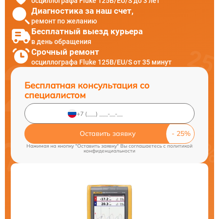
осциллографа Fluke 125B/EU/S до 3 лет
Диагностика за наш счет,
ремонт по желанию
Бесплатный выезд курьера
в день обращения
Срочный ремонт
осциллографа Fluke 125B/EU/S от 35 минут
Бесплатная консультация со
специалистом
Оставить заявку
Нажимая на кнопку "Оставить заявку" Вы соглашаетесь c
политикой
конфиденциальности