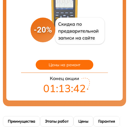
Скидка по
-20%
предварительной
записи на сайте
Цены на ремонт
Конец акции
01:13:41
Преимущества
Этапы работ
Цены
Гарантия
М