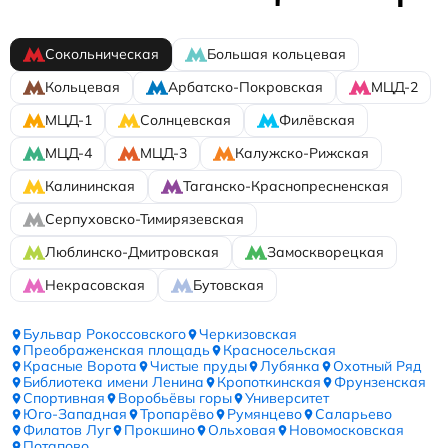
Сокольническая
Большая кольцевая
Кольцевая
Арбатско-Покровская
МЦД-2
МЦД-1
Солнцевская
Филёвская
МЦД-4
МЦД-3
Калужско-Рижская
Калининская
Таганско-Краснопресненская
Серпуховско-Тимирязевская
Люблинско-Дмитровская
Замоскворецкая
Некрасовская
Бутовская
Бульвар Рокоссовского
Черкизовская
Преображенская площадь
Красносельская
Красные Ворота
Чистые пруды
Лубянка
Охотный Ряд
Библиотека имени Ленина
Кропоткинская
Фрунзенская
Спортивная
Воробьёвы горы
Университет
Юго-Западная
Тропарёво
Румянцево
Саларьево
Филатов Луг
Прокшино
Ольховая
Новомосковская
Потапово