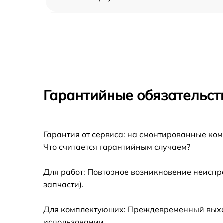
Замена транзистора Fluke 124B/INT/S
Ремонт микросхемы Fluke 124B/INT/S
Гарантийные обязательст
Гарантия от сервиса: на смонтированные ко
Что считается гарантийным случаем?
Для работ: Повторное возникновение неиспр
запчасти).
Для комплектующих: Преждевременный выход 
использовании.