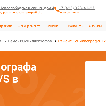
Новослободская улица, дом 4
+7 (495) 023-41-97
Адрес сервисного центра Fluke
Горячая линия
тройств
Цена ремонта
Вакансии
Контакты
Отзывы
в
Ремонт Осциллографов
Ремонт Осциллографа 12
лографа
/S в