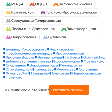
МЦД-4
МЦД-3
Калужско-Рижская
Калининская
Таганско-Краснопресненская
Серпуховско-Тимирязевская
Люблинско-Дмитровская
Замоскворецкая
Некрасовская
Бутовская
Бульвар Рокоссовского
Черкизовская
Преображенская площадь
Красносельская
Красные Ворота
Чистые пруды
Лубянка
Охотный Ряд
Библиотека имени Ленина
Кропоткинская
Фрунзенская
Спортивная
Воробьёвы горы
Университет
Юго-Западная
Тропарёво
Румянцево
Саларьево
Филатов Луг
Прокшино
Ольховая
Новомосковская
Потапово
Не нашли свою станцию?
Оставить заявку