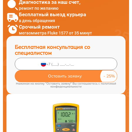
Диагностика за наш счет,
ремонт по желанию
Бесплатный выезд курьера
в день обращения
Срочный ремонт
мегаомметра Fluke 1577 от 35 минут
Бесплатная консультация со
специалистом
Оставить заявку
Нажимая на кнопку "Оставить заявку" Вы соглашаетесь c
политикой
конфиденциальности