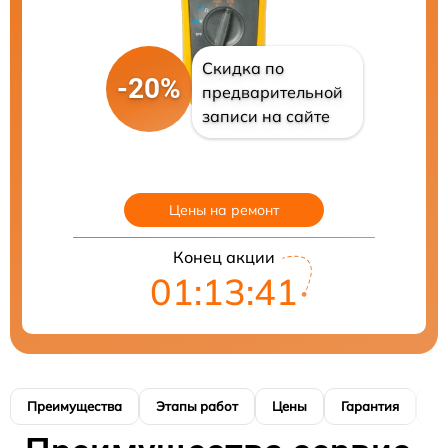
Скидка по
-20%
предварительной
записи на сайте
Цены на ремонт
Конец акции
01:13:40
Преимущества
Этапы работ
Цены
Гарантия
М