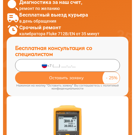
Диагностика за наш счет,
ремонт по желанию
Бесплатный выезд курьера
в день обращения
Срочный ремонт
калибратора Fluke 712B/EN от 35 минут
Бесплатная консультация со
специалистом
Оставить заявку
Нажимая на кнопку "Оставить заявку" Вы соглашаетесь c
политикой
конфиденциальности