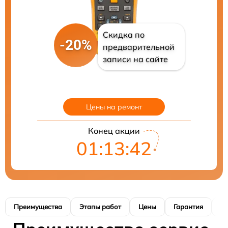
Скидка по
-20%
предварительной
записи на сайте
Цены на ремонт
Конец акции
01:13:41
Преимущества
Этапы работ
Цены
Гарантия
М