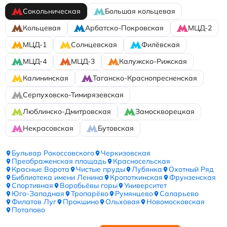
Сокольническая
Большая кольцевая
Кольцевая
Арбатско-Покровская
МЦД-2
МЦД-1
Солнцевская
Филёвская
МЦД-4
МЦД-3
Калужско-Рижская
Калининская
Таганско-Краснопресненская
Серпуховско-Тимирязевская
Люблинско-Дмитровская
Замоскворецкая
Некрасовская
Бутовская
Бульвар Рокоссовского
Черкизовская
Преображенская площадь
Красносельская
Красные Ворота
Чистые пруды
Лубянка
Охотный Ряд
Библиотека имени Ленина
Кропоткинская
Фрунзенская
Спортивная
Воробьёвы горы
Университет
Юго-Западная
Тропарёво
Румянцево
Саларьево
Филатов Луг
Прокшино
Ольховая
Новомосковская
Потапово