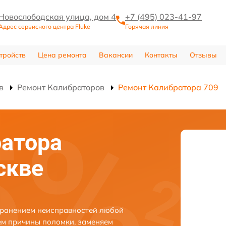
Новослободская улица, дом 4
+7 (495) 023-41-97
Адрес сервисного центра Fluke
Горячая линия
тройств
Цена ремонта
Вакансии
Контакты
Отзывы
в
Ремонт Калибраторов
Ремонт Калибратора 709
атора
скве
странением неисправностей любой
ем причины поломки, заменяем