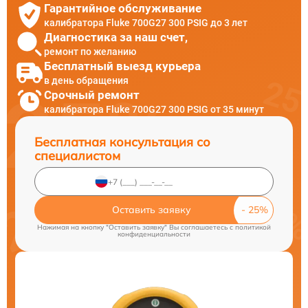
Гарантийное обслуживание
калибратора Fluke 700G27 300 PSIG до 3 лет
Диагностика за наш счет,
ремонт по желанию
Бесплатный выезд курьера
в день обращения
Срочный ремонт
калибратора Fluke 700G27 300 PSIG от 35 минут
Бесплатная консультация со
специалистом
Оставить заявку
Нажимая на кнопку "Оставить заявку" Вы соглашаетесь c
политикой
конфиденциальности