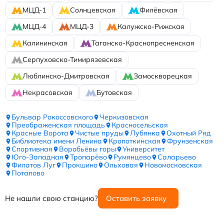
МЦД-1
Солнцевская
Филёвская
МЦД-4
МЦД-3
Калужско-Рижская
Калининская
Таганско-Краснопресненская
Серпуховско-Тимирязевская
Люблинско-Дмитровская
Замоскворецкая
Некрасовская
Бутовская
Бульвар Рокоссовского
Черкизовская
Преображенская площадь
Красносельская
Красные Ворота
Чистые пруды
Лубянка
Охотный Ряд
Библиотека имени Ленина
Кропоткинская
Фрунзенская
Спортивная
Воробьёвы горы
Университет
Юго-Западная
Тропарёво
Румянцево
Саларьево
Филатов Луг
Прокшино
Ольховая
Новомосковская
Потапово
Не нашли свою станцию?
Оставить заявку