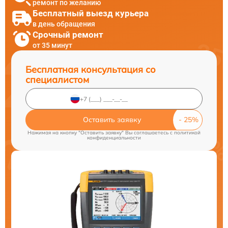
ремонт по желанию
Бесплатный выезд курьера
в день обращения
Срочный ремонт
от 35 минут
Бесплатная консультация со
специалистом
Оставить заявку
Нажимая на кнопку "Оставить заявку" Вы соглашаетесь c
политикой
конфиденциальности