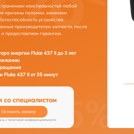
 устранением неисправностей любой
ем причины поломки, заменяем
ботоспособность устройства.
анные производителем запчасти, после
 и предоставляем гарантию.
ра энергии Fluke 437 II до 3 лет
 желанию
бращения
Fluke 437 II от 35 минут
я со специалистом
Оставить заявку
есь c
политикой конфиденциальности