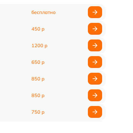
бесплатно
450 р
1200 р
650 р
850 р
850 р
750 р
450 р