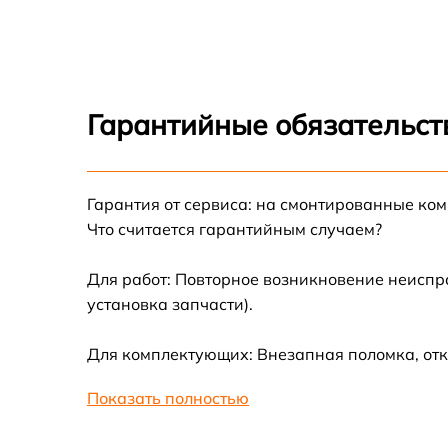
Замена дисплея (экрана) Fluke 437 II
Замена корпуса Fluke 437 II
Гарантийные обязательст
Замена аккумулятора Fluke 437 II
Гарантия от сервиса: на смонтированные ко
Замена процессора Fluke 437 II
Что считается гарантийным случаем?
Замена USB порта Fluke 437 II
Для работ: Повторное возникновение неиспр
установка запчасти).
Замена ключей управления Fluke 437 II
Для комплектующих: Внезапная поломка, отк
Замена микросхемы усилителя Fluke 437 II
Показать полностью
Замена микросхемы логики Fluke 437 II