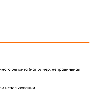
750 р
1500 р
700 р
850 р
650 р
енного ремонта (например, неправильная
590 р
ом использовании.
600 р
450 р