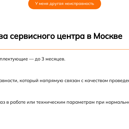
У меня другая неисправность
от 60 мин
от 60 мин
ва сервисного центра в Москве
от 60 мин
мплектующие — до 3 месяцев.
от 60 мин
от 60 мин
авности, который напрямую связан с качеством провед
от 60 мин
аз в работе или техническим параметрам при нормальн
от 60 мин
от 60 мин